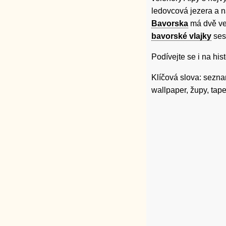
ledovcová jezera a n
Bavorska
má dvě ver
bavorské vlajky
ses
Podívejte se i na his
Klíčová slova: sezna
wallpaper, župy, tap