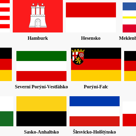
Hamburk
Hesensko
Meklen
Severní Porýní-Vestfálsko
Porýní-Falc
Sasko-Anhaltsko
Šlesvicko-Holštýnsko