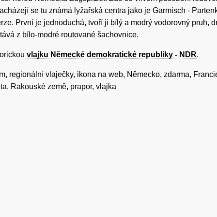
acházejí se tu známá lyžařská centra jako je Garmisch - Parten
ze. První je jednoduchá, tvoří ji bílý a modrý vodorovný pruh,
tává z bílo-modré routované šachovnice.
torickou
vlajku Německé demokratické republiky - NDR
.
m, regionální vlaječky, ikona na web, Německo, zdarma, Francie
eta, Rakouské země, prapor, vlajka