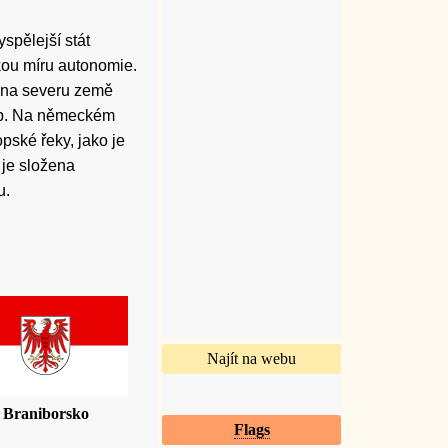
spělejší stát
kou míru autonomie.
n na severu země
Alp. Na německém
pské řeky, jako je
je složena
u.
Najít na webu
Braniborsko
Flags