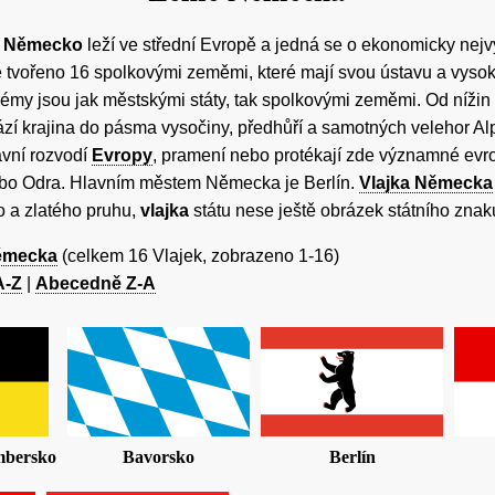
a Německo
leží ve střední Evropě a jedná se o ekonomicky nejvy
 tvořeno 16 spolkovými zeměmi, které mají svou ústavu a vyso
émy jsou jak městskými státy, tak spolkovými zeměmi. Od níži
ází krajina do pásma vysočiny, předhůří a samotných velehor 
avní rozvodí
Evropy
, pramení nebo protékají zde významné evro
bo Odra. Hlavním městem Německa je Berlín.
Vlajka Německa
o a zlatého pruhu,
vlajka
státu nese ještě obrázek státního znak
ěmecka
(celkem 16 Vlajek, zobrazeno 1-16)
A-Z
|
Abecedně Z-A
mbersko
Bavorsko
Berlín