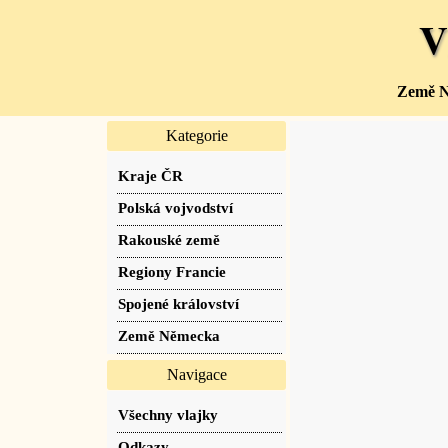
V
Země Ně
Kategorie
Kraje ČR
Polská vojvodství
Rakouské země
Regiony Francie
Spojené království
Země Německa
Navigace
Všechny vlajky
Odkazy