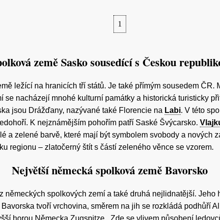
1
olková země Sasko sousedící s Českou republik
mě ležící na hranicích tří států. Je také přímým sousedem ČR.
mí se nacházejí mnohé kulturní památky a historická turisticky př
ka jsou Drážďany, nazývané také Florencie na
Labi
. V této sp
středohoří. K nejznámějším pohořím patří Saské Švýcarsko.
Vlajk
lé a zelené barvě, které mají být symbolem svobody a nových z
u regionu – zlatočerný štít s částí zeleného věnce se vzorem.
Největší německá spolková země Bavorsko
 z německých spolkových zemí a také druhá nejlidnatější. Jeho
Bavorska tvoří vrchovina, směrem na jih se rozkládá podhůří A
yšší horou Německa Zugspitze.. Zde se vlivem působení ledovc