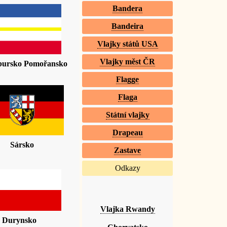
Bandera
Bandeira
Vlajky států USA
Vlajky měst ČR
bursko Pomořansko
Flagge
Flaga
Státní vlajky
Drapeau
Sársko
Zastave
Odkazy
Vlajka Rwandy
Durynsko