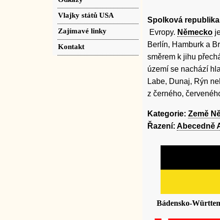
Vlajky států USA
Spolková republik
Zajímavé linky
Evropy.
Německo
je
Berlín, Hamburk a Br
Kontakt
směrem k jihu přech
území se nachází hl
Labe, Dunaj, Rýn ne
z černého, červenéh
Kategorie:
Země N
Řazení:
Abecedně 
Bádensko-Württe