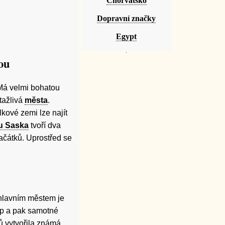
Chorvatsko
Dopravní značky
Egypt
ou
 Má velmi bohatou
itažlivá
města
.
olkové zemi lze najít
u Saska
tvoří dva
ačátků. Uprostřed se
 hlavním městem je
lp a pak samotné
ů vytvořila známá