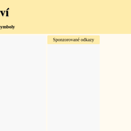
ví
 symboly
Sponzorované odkazy