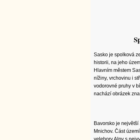
Sp
Sasko je spolková ze
historii, na jeho úze
Hlavním městem Sas
nížiny, vrchovinu i 
vodorovné pruhy v bí
nachází obrázek znak
Bavorsko je největší
Mnichov. Část území 
velehory Alpy s nejv